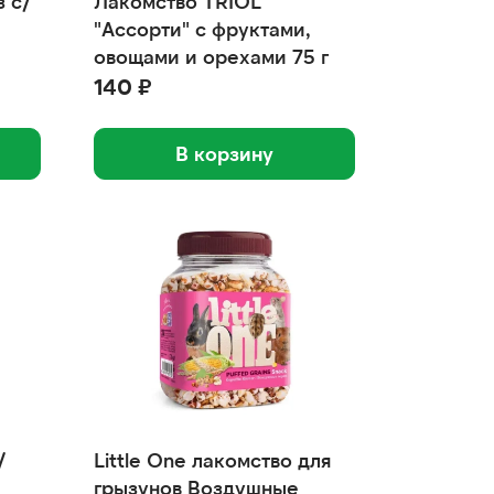
 с/
Лакомство ТRIOL
"Ассорти" с фруктами,
овощами и орехами 75 г
140 ₽
В корзину
/
Little One лакомство для
грызунов Воздушные