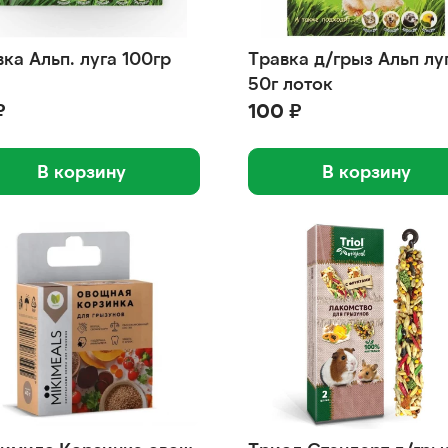
ка Альп. луга 100гр
Травка д/грыз Альп лу
50г лоток
₽
100 ₽
В корзину
В корзину