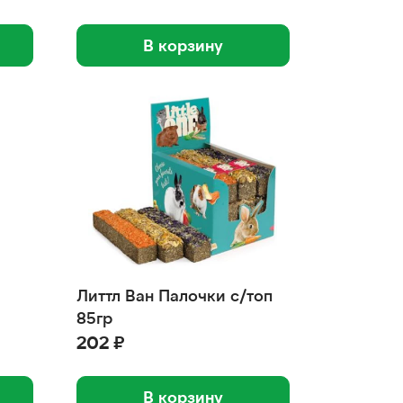
В корзину
Литтл Ван Палочки с/топ
85гр
202 ₽
В корзину