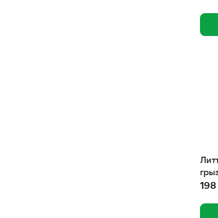
Лит
гры
198