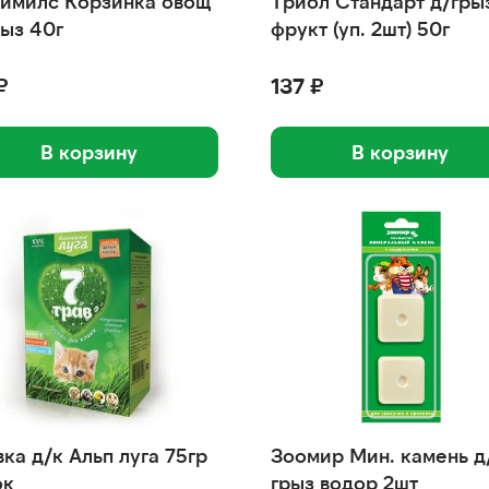
имилс Корзинка овощ
Триол Стандарт д/грыз
рыз 40г
фрукт (уп. 2шт) 50г
₽
137 ₽
В корзину
В корзину
п луга 75гр
Зоомир Мин. камень д
ок
грыз водор 2шт