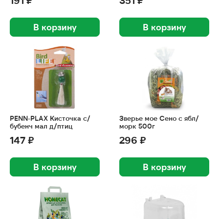
191 ₽
351 ₽
В корзину
В корзину
PENN-PLAX Кисточка с/
Зверье мое Сено с ябл/
бубенч мал д/птиц
морк 500г
147 ₽
296 ₽
В корзину
В корзину