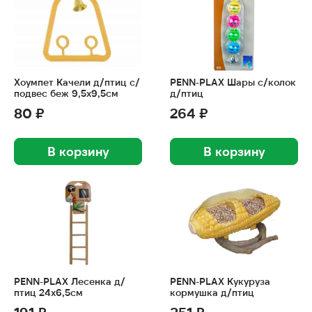
Хоумпет Качели д/птиц с/
PENN-PLAX Шары с/колок
подвес беж 9,5х9,5см
д/птиц
80 ₽
264 ₽
В корзину
В корзину
PENN-PLAX Лесенка д/
PENN-PLAX Кукуруза
птиц 24х6,5см
кормушка д/птиц