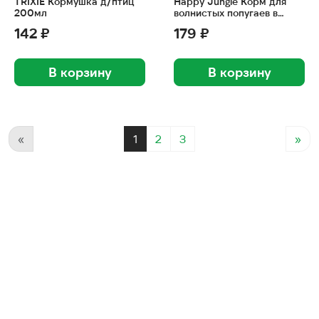
TRIXIE Кормушка д/птиц
Happy Jungle Корм для
200мл
волнистых попугаев в
период линьки 500г
142 ₽
179 ₽
В корзину
В корзину
«
1
2
3
»