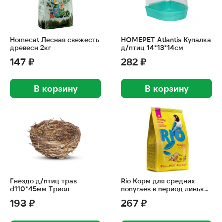
Homecat Лесная свежесть
HOMEPET Atlantis Купалка
древесн 2кг
д/птиц 14*13*14см
147 ₽
282 ₽
В корзину
В корзину
Гнездо д/птиц трав
Rio Корм для средних
d110*45мм Триол
попугаев в период линьки
500г
193 ₽
267 ₽