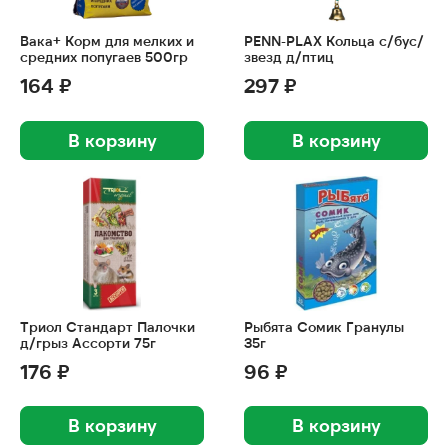
Вака+ Корм для мелких и
PENN-PLAX Кольца с/бус/
средних попугаев 500гр
звезд д/птиц
164 ₽
297 ₽
В корзину
В корзину
Триол Стандарт Палочки
Рыбята Сомик Гранулы
д/грыз Ассорти 75г
35г
176 ₽
96 ₽
В корзину
В корзину