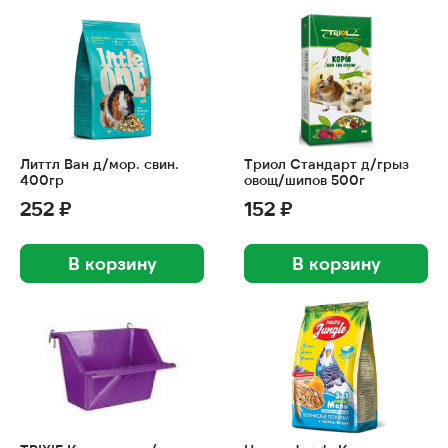
Литтл Ван д/мор. свин.
Триол Стандарт д/грыз
400гр
овощ/шипов 500г
252 ₽
152 ₽
В корзину
В корзину