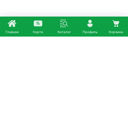
Главная
Карта
Каталог
Профиль
Корзина
Каталог
Покупателям
Кошки
О нас
Собаки
Магазины
Другие питомцы
Доставка и оплата
+7 953 460 72 39