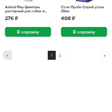
Animal Play Шампунь
Стоп-Пробл Спрей успок
дектярный для собак и
25мл
кошек 250мл
276 ₽
408 ₽
В корзину
В корзину
«
1
2
»