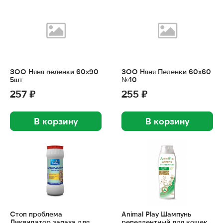
ЗОО Няня пеленки 60х90
ЗОО Няня Пеленки 60х60
5шт
№10
257 ₽
255 ₽
В корзину
В корзину
Стоп проблема
Animal Play Шампунь
Ликвидатор запаха для
репеллентный для кошек