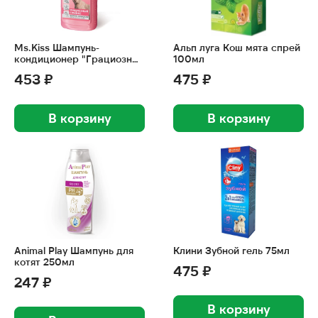
Ms.Kiss Шампунь-
Альп луга Кош мята спрей
кондиционер "Грациозный
100мл
сфинкс" 200мл
453 ₽
475 ₽
В корзину
В корзину
Animal Play Шампунь для
Клини Зубной гель 75мл
котят 250мл
475 ₽
247 ₽
В корзину