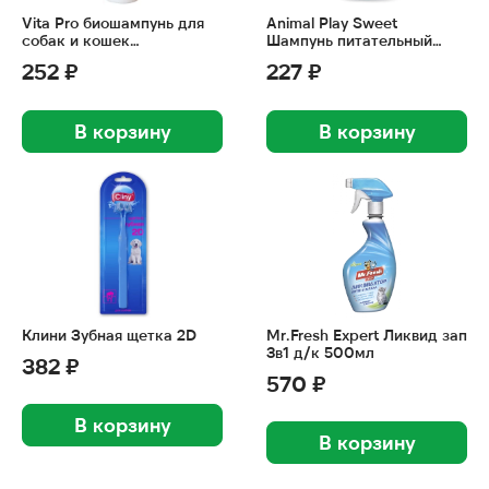
Vita Pro биошампунь для
Animal Play Sweet
собак и кошек
Шампунь питательный
антипаразитарный, с
«Взрывной кокос» 300мл
252 ₽
227 ₽
маслом герани и
эвкалипта 250 мл
В корзину
В корзину
Клини Зубная щетка 2D
Mr.Fresh Expert Ликвид зап
3в1 д/к 500мл
382 ₽
570 ₽
В корзину
В корзину