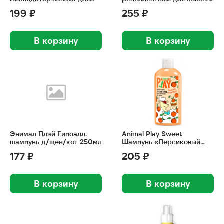
кошачьих туалетов 350г
250мл
199 ₽
255 ₽
В корзину
В корзину
Энимал Плэй Гипоалл.
Animal Play Sweet
шампунь д/щен/кот 250мл
Шампунь «Персиковый
марципан» для щенков и
177 ₽
205 ₽
котят 300мл
В корзину
В корзину