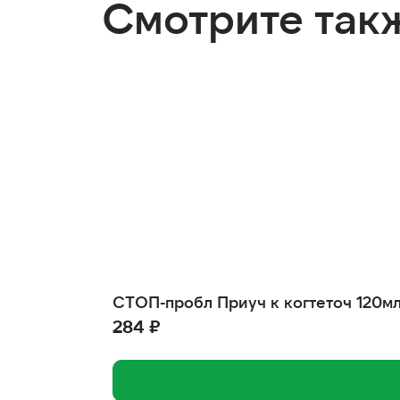
Смотрите так
СТОП-пробл Приуч к когтеточ 120м
284 ₽