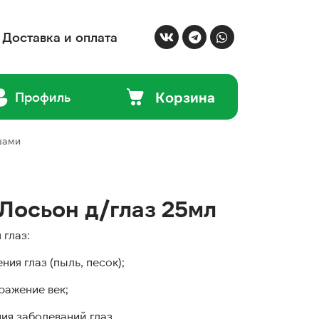
Доставка и оплата
Корзина
Профиль
шами
Лосьон д/глаз 25мл
глаз:
ния глаз (пыль, песок);
ражение век;
ия заболеваний глаз.