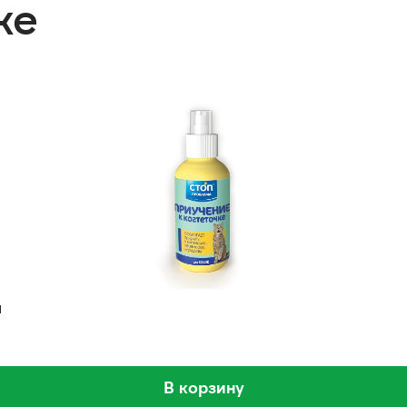
же
л
В корзину