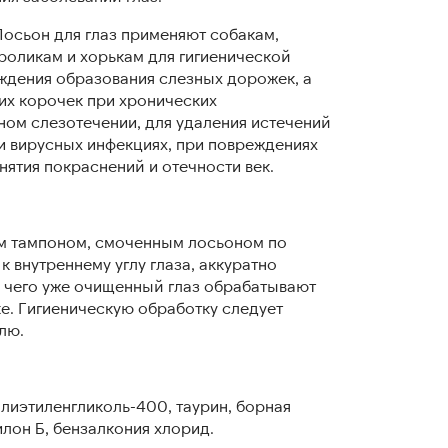
осьон для глаз применяют собакам,
кроликам и хорькам для гигиенической
ждения образования слезных дорожек, а
их корочек при хронических
ном слезотечении, для удаления истечений
 и вирусных инфекциях, при повреждениях
нятия покраснений и отечности век.
м тампоном, смоченным лосьоном по
 внутреннему углу глаза, аккуратно
е чего уже очищенный глаз обрабатывают
ке. Гигиеническую обработку следует
елю.
лиэтиленгликоль-400, таурин, борная
илон Б, бензалкония хлорид.