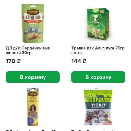
ДЛ д/к Сердечки выв
Травка д/к Альп луга 75гр
шерсти 30гр
лоток
170 ₽
144 ₽
В корзину
В корзину