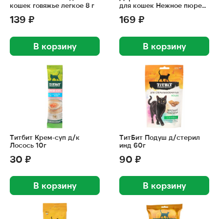
кошек говяжье легкое 8 г
для кошек Нежное пюре
из курицы 40 г
139 ₽
169 ₽
В корзину
В корзину
Титбит Крем-суп д/к
ТитБит Подуш д/стерил
Лосось 10г
инд 60г
30 ₽
90 ₽
В корзину
В корзину