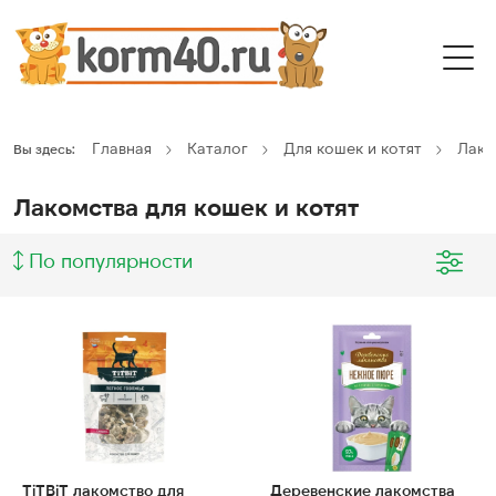
Главная
Каталог
Для кошек и котят
Лако
Вы здесь:
Лакомства для кошек и котят
По популярности
TiTBiT лакомство для
Деревенские лакомства