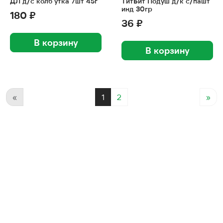
ДЛ д/с колб утка 7шт 45г
ТитБит Подуш д/к с/пашт
инд 30гр
180 ₽
36 ₽
В корзину
В корзину
«
1
2
»