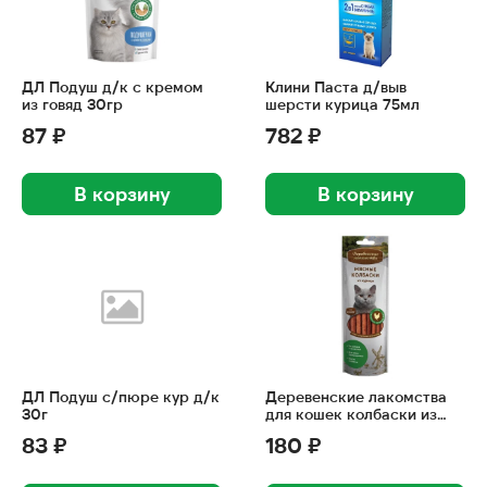
ДЛ Подуш д/к с кремом
Клини Паста д/выв
из говяд 30гр
шерсти курица 75мл
87 ₽
782 ₽
В корзину
В корзину
ДЛ Подуш с/пюре кур д/к
Деревенские лакомства
30г
для кошек колбаски из
курицы 8шт 45г
83 ₽
180 ₽