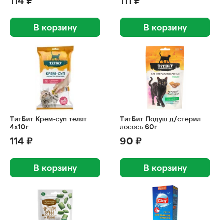
114 ₽
111 ₽
В корзину
В корзину
ТитБит Крем-суп телят
ТитБит Подуш д/стерил
4х10г
лосось 60г
114 ₽
90 ₽
В корзину
В корзину