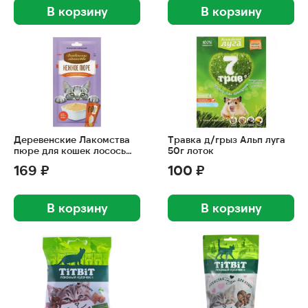
В корзину
В корзину
Деревенские Лакомства
Травка д/грыз Альп луга
пюре для кошек лосось
50г лоток
40г
169 ₽
100 ₽
В корзину
В корзину