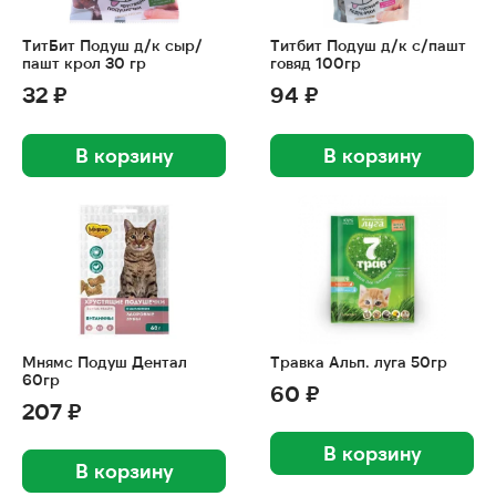
ТитБит Подуш д/к сыр/
Титбит Подуш д/к с/пашт
пашт крол 30 гр
говяд 100гр
32 ₽
94 ₽
В корзину
В корзину
Мнямс Подуш Дентал
Травка Альп. луга 50гр
60гр
60 ₽
207 ₽
В корзину
В корзину