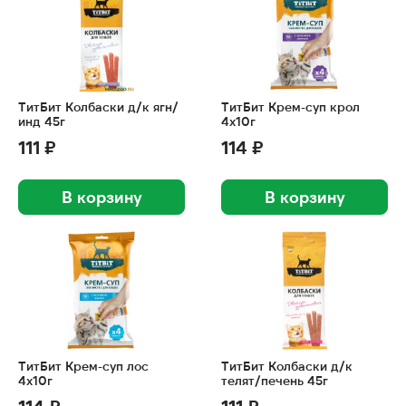
ТитБит Колбаски д/к ягн/
ТитБит Крем-суп крол
инд 45г
4х10г
111 ₽
114 ₽
В корзину
В корзину
ТитБит Крем-суп лос
ТитБит Колбаски д/к
4х10г
телят/печень 45г