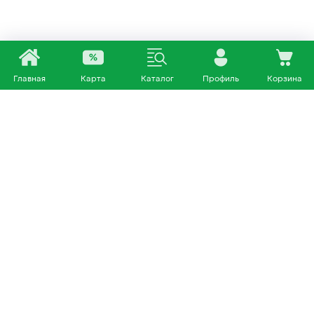
Главная
Карта
Каталог
Профиль
Корзина
Каталог
Покупателям
Кошки
О нас
Собаки
Магазины
Другие питомцы
Доставка и оплата
+7 953 460 72 39