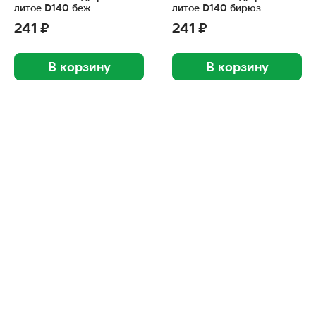
литое D140 беж
литое D140 бирюз
241 ₽
241 ₽
В корзину
В корзину