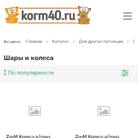
Главная
Каталог
Для других питомцев
Г
Вы здесь:
Шары и колеса
По популярности
ZooM Колесо д/грыз
ZooM Колесо д/грыз