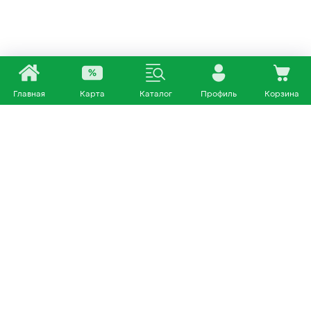
Главная
Карта
Каталог
Профиль
Корзина
Каталог
Покупателям
Кошки
О нас
Собаки
Магазины
Другие питомцы
Доставка и оплата
+7 953 460 72 39