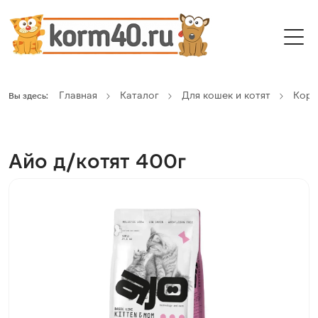
Главная
Каталог
Для кошек и котят
Кор
Вы здесь:
Айо д/котят 400г