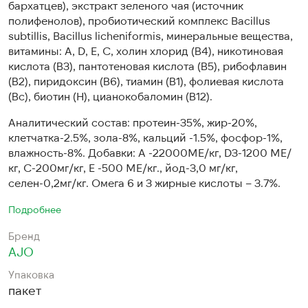
бархатцев), экстракт зеленого чая (источник
полифенолов), пробиотический комплекс Bacillus
subtillis, Bacillus licheniformis, минеральные вещества,
витамины: А, D, Е, С, холин хлорид (В4), никотиновая
кислота (В3), пантотеновая кислота (В5), рибофлавин
(В2), пиридоксин (В6), тиамин (В1), фолиевая кислота
(Вc), биотин (Н), цианокобаломин (В12).
Аналитический состав: протеин-35%, жир-20%,
клетчатка-2.5%, зола-8%, кальций -1.5%, фосфор-1%,
влажность-8%. Добавки: А -22000МЕ/кг, D3-1200 МЕ/
кг, С-200мг/кг, Е -500 МЕ/кг., йод-3,0 мг/кг,
селен-0,2мг/кг. Омега 6 и 3 жирные кислоты – 3.7%.
Подробнее
Бренд
AJO
Упаковка
пакет