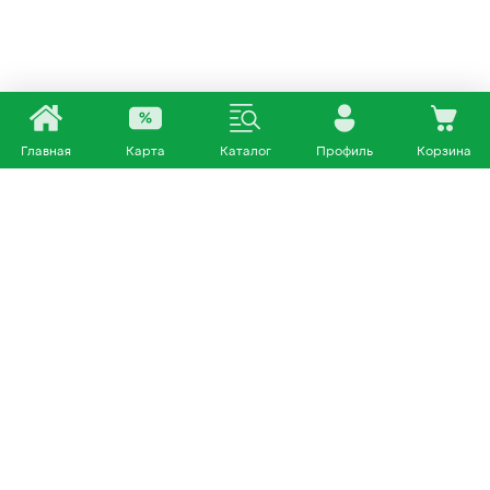
Главная
Карта
Каталог
Профиль
Корзина
Каталог
Покупателям
Кошки
О нас
Собаки
Магазины
Другие питомцы
Доставка и оплата
+7 953 460 72 39