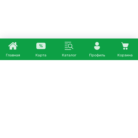
Главная
Карта
Каталог
Профиль
Корзина
Каталог
Покупателям
Кошки
О нас
Собаки
Магазины
Другие питомцы
Доставка и оплата