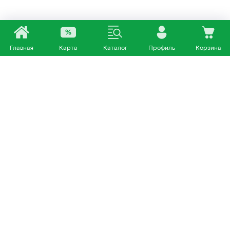
Главная
Карта
Каталог
Профиль
Корзина
Каталог
Покупателям
Кошки
О нас
Собаки
Магазины
Другие питомцы
Доставка и оплата
+7 953 460 72 39