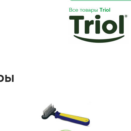
Все товары
Triol
ры