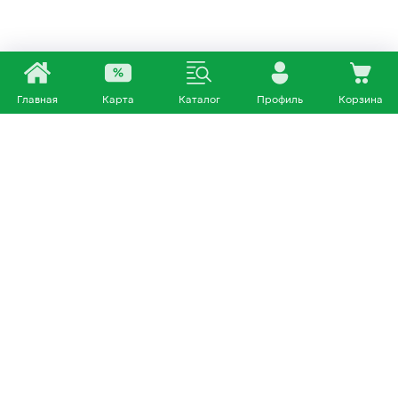
Главная
Карта
Каталог
Профиль
Корзина
Каталог
Покупателям
Кошки
О нас
Собаки
Магазины
Другие питомцы
Доставка и оплата
+7 953 460 72 39