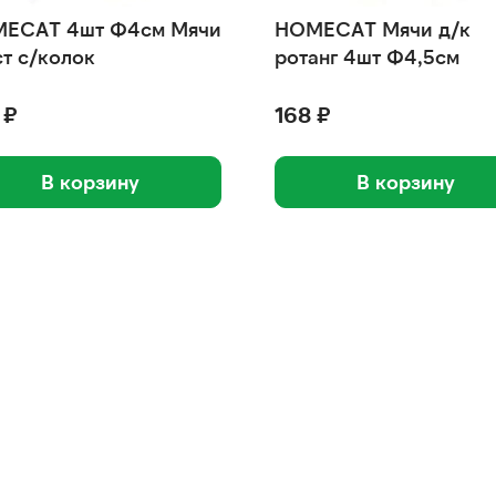
ECAT 4шт Ф4см Мячи
HOMECAT Мячи д/к
ст с/колок
ротанг 4шт Ф4,5см
 ₽
168 ₽
В корзину
В корзину