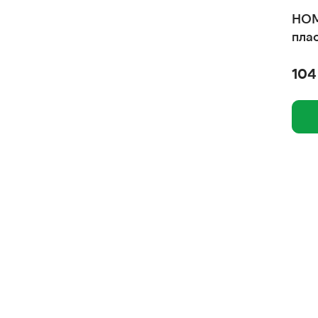
Родные корма
HOM
Рио
пла
Пчелодар
104
ПК Пластсервис, ООО
Пет Лайн, ООО
ООО Талисмед
ООО Интел
ОМЕГА NEO
Одно мясо
НПФ "Экопром", АО
Ночной охотник
Наш Рацион