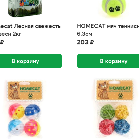
ecat Лесная свежесть
HOMECAT мяч теннис
весн 2кг
6,3см
 ₽
203 ₽
В корзину
В корзину