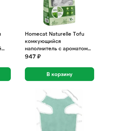
u
Homecat Naturelle Tofu
комкующийся
й
наполнитель с ароматом
зеленого чая 10 л
947 ₽
В корзину