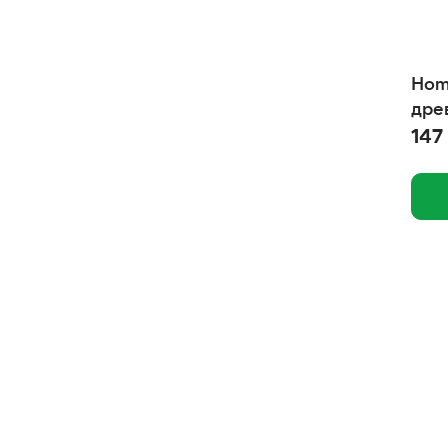
Фитокальцевит
Уют
Hom
Триол
дре
ТитБит
147
Тriol
Счастливые лапки
Стоп проблема
СОРСО
Собачье счастье
Сибирская кошка
СИ СИ КЭТ
Роял Канин