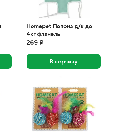
н
Homepet Попона д/к до
4кг фланель
269 ₽
В корзину