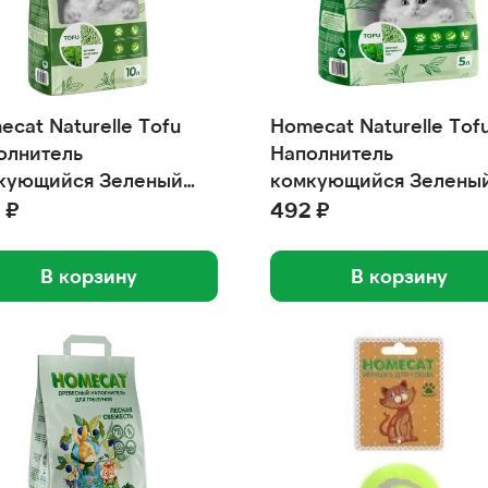
cat Naturelle Tofu
Homecat Naturelle Tof
олнитель
Наполнитель
кующийся Зеленый
комкующийся Зелены
10 л
чай 5 л
 ₽
492 ₽
В корзину
В корзину