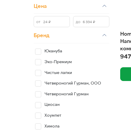
Цена
Home
Бренд
Нап
ком
Юкануба
чай 
947
Эко-Премиум
Чистые лапки
Четвероногий Гурман, ООО
Четвероногий Гурман
Цеосан
Хоумпет
Химола