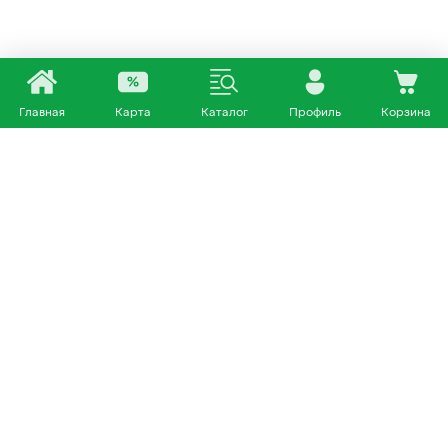
Главная
Карта
Каталог
Профиль
Корзина
Каталог
Покупателям
Кошки
О нас
Собаки
Магазины
Другие питомцы
Доставка и оплата
+7 953 460 72 39