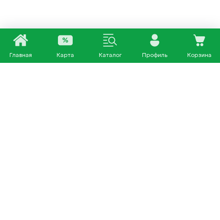
Главная
Карта
Каталог
Профиль
Корзина
Каталог
Покупателям
Кошки
О нас
Собаки
Магазины
Другие питомцы
Доставка и оплата
+7 953 460 72 39