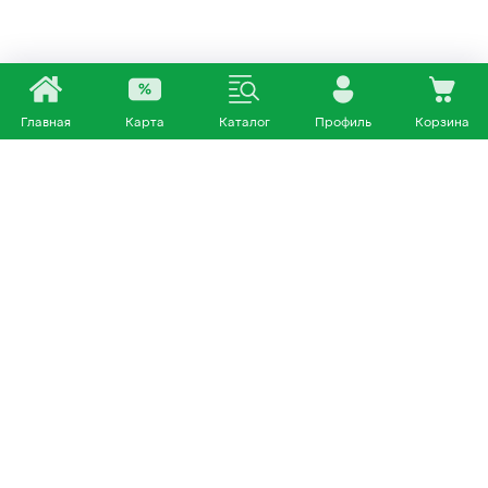
Главная
Карта
Каталог
Профиль
Корзина
Каталог
Покупателям
Кошки
О нас
Собаки
Магазины
Другие питомцы
Доставка и оплата
+7 953 460 72 39