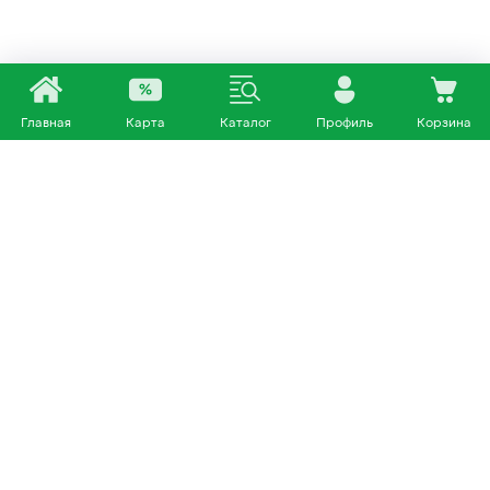
Главная
Карта
Каталог
Профиль
Корзина
Каталог
Покупателям
Кошки
О нас
Собаки
Магазины
Другие питомцы
Доставка и оплата
+7 953 460 72 39