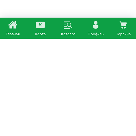
Главная
Карта
Каталог
Профиль
Корзина
Каталог
Покупателям
Кошки
О нас
Собаки
Магазины
Другие питомцы
Доставка и оплата
+7 953 460 72 39