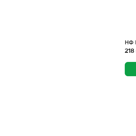
Верный друг
Веда, ООО
Ваше Хозяйство
Вака
НФ 
Брит Премиум
218
Брит кеа
Барсик
Аркон
Антицарапки
Амма, ООО
Альфа-Юг
Альпийские луга