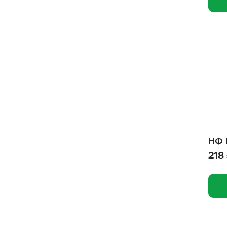
Зооэкспресс
Зоотехнология
Зооник
Зоомир
Зооменю
ЗОО Няня
Зверье мое
НФ 
Закрома
218
ЕМ ДО ДНА
Ем без проблем
Дунья Догуш
Доктор Зоо