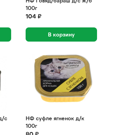
НФ Говяд/бараш д/с ж/б
100г
104 ₽
В корзину
д/с
НФ суфле ягненок д/к
100г
80 ₽