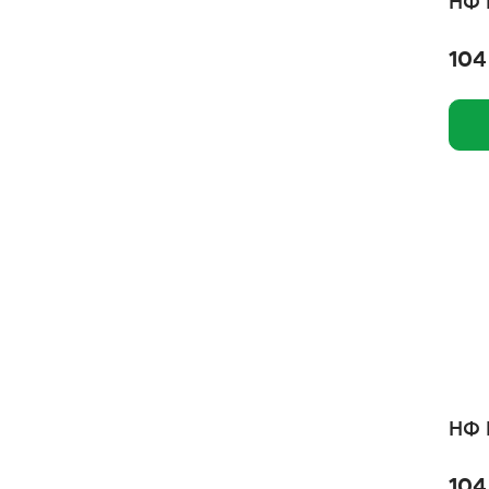
НФ 
Родные корма
Рио
104
Пчелодар
ПК Пластсервис, ООО
Пет Лайн, ООО
ООО Талисмед
ООО Интел
ОМЕГА NEO
Одно мясо
НПФ "Экопром", АО
Ночной охотник
НФ 
Наш Рацион
104