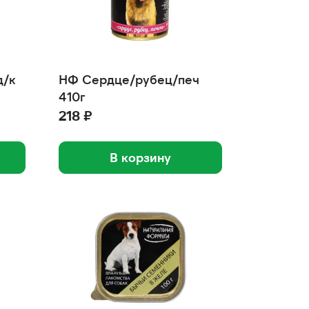
д/к
НФ Сердце/рубец/печ
410г
218 ₽
В корзину