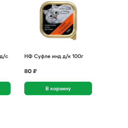
д/с
НФ Суфле инд д/к 100г
80 ₽
В корзину