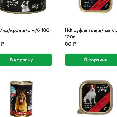
Инд/крол д/с ж/б 100г
НФ суфле говяд/язык 
100г
 ₽
80 ₽
В корзину
В корзину