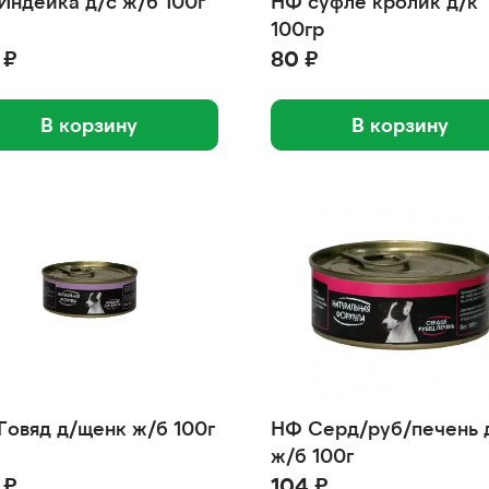
Индейка д/с ж/б 100г
НФ суфле кролик д/к
100гр
 ₽
80 ₽
В корзину
В корзину
Говяд д/щенк ж/б 100г
НФ Серд/руб/печень 
ж/б 100г
 ₽
104 ₽