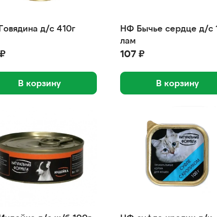
Говядина д/с 410г
НФ Бычье сердце д/с 
лам
 ₽
107 ₽
В корзину
В корзину