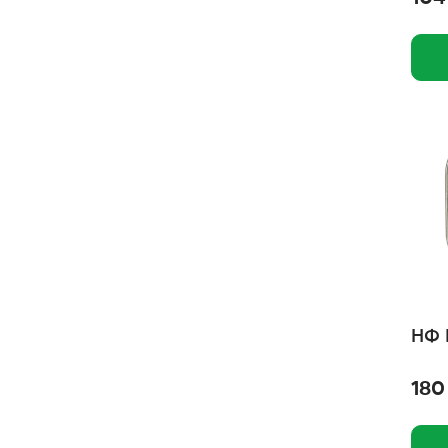
Натуральная формула
Мульти Лакомки
Мнямс
Литтл Ван
Лайна
Кузя
КОШКИН СЕКРЕТ
Кошачье счастье
Котяра
Комфикот
НФ 
Комок
180
Когтедралка
Зубочистики