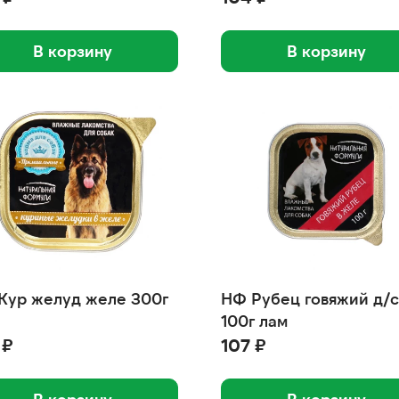
В корзину
В корзину
Кур желуд желе 300г
НФ Рубец говяжий д/с
100г лам
 ₽
107 ₽