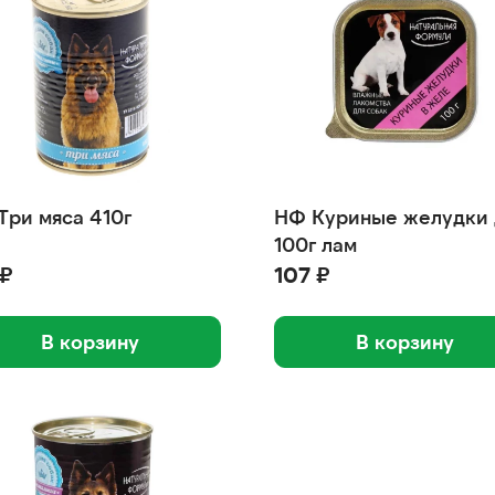
Три мяса 410г
НФ Куриные желудки 
100г лам
 ₽
107 ₽
В корзину
В корзину