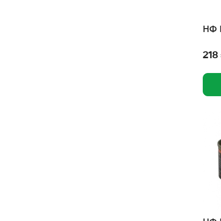
Фитокальцевит
Уют
НФ 
Триол
218
ТитБит
Тriol
Счастливые лапки
Стоп проблема
СОРСО
Собачье счастье
Сибирская кошка
СИ СИ КЭТ
Роял Канин