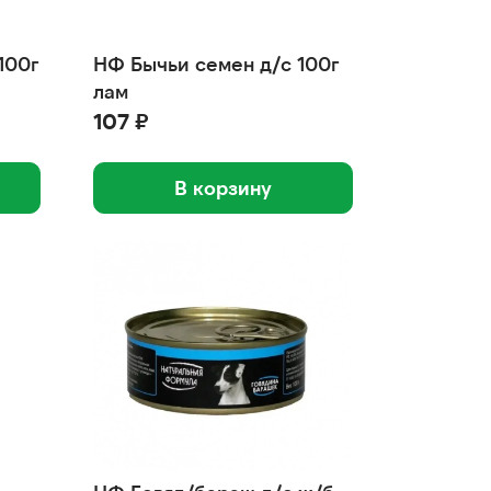
100г
НФ Бычьи семен д/с 100г
лам
107 ₽
В корзину