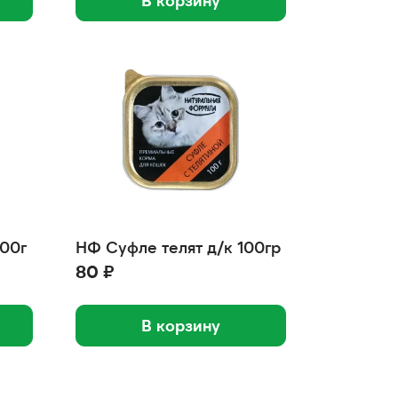
В корзину
100г
НФ Суфле телят д/к 100гр
80 ₽
В корзину