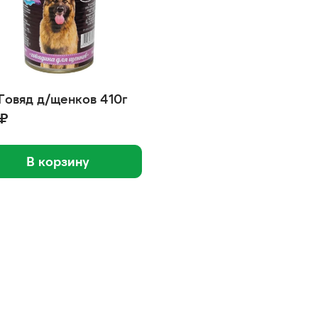
Говяд д/щенков 410г
 ₽
В корзину