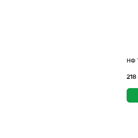
Для самых преданных
Деревенские лакомства
Дафния
Дарэлл
Дарэленд
НФ 
Грин Кьюзин
Гошка
218
Геопласт
Гаммарус
Гамма
Виталайн
Вита Про