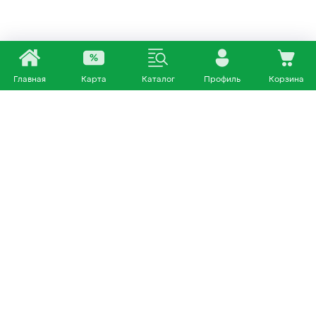
Главная
Карта
Каталог
Профиль
Корзина
Каталог
Покупателям
Кошки
О нас
Собаки
Магазины
Другие питомцы
Доставка и оплата
+7 953 460 72 39