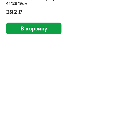
41*29*9см
392 ₽
В корзину