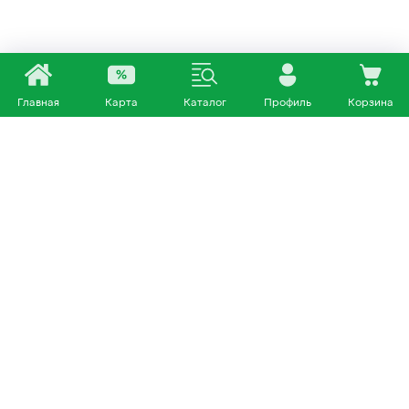
Главная
Карта
Каталог
Профиль
Корзина
Каталог
Покупателям
Кошки
О нас
Собаки
Магазины
Другие питомцы
Доставка и оплата
+7 953 460 72 39