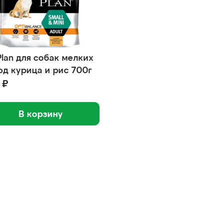
Plan для собак мелких
од курица и рис 700г
 ₽
В корзину