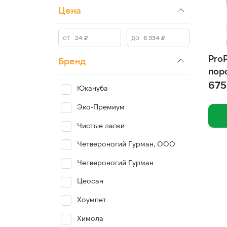
Цена
Pro
Бренд
пор
675
Юкануба
Эко-Премиум
Чистые лапки
Четвероногий Гурман, ООО
Четвероногий Гурман
Цеосан
Хоумпет
Химола