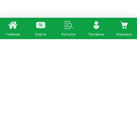
Главная
Карта
Каталог
Профиль
Корзина
Каталог
Покупателям
Кошки
О нас
Собаки
Магазины
Другие питомцы
Доставка и оплата
+7 953 460 72 39