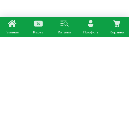
Главная
Карта
Каталог
Профиль
Корзина
Каталог
Покупателям
Кошки
О нас
Собаки
Магазины
Другие питомцы
Доставка и оплата
+7 953 460 72 39