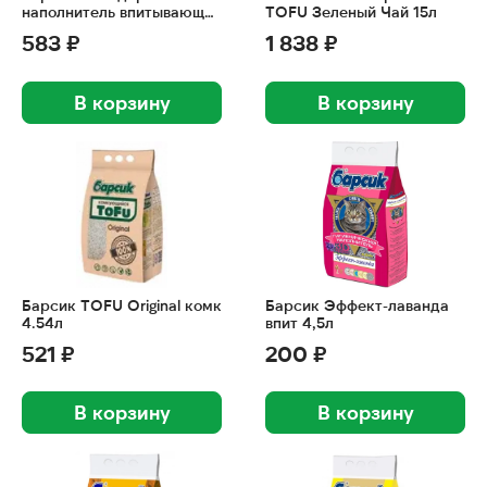
наполнитель впитывающий
TOFU Зеленый Чай 15л
15 л
583 ₽
1 838 ₽
В корзину
В корзину
Барсик TOFU Original комк
Барсик Эффект-лаванда
4.54л
впит 4,5л
521 ₽
200 ₽
В корзину
В корзину