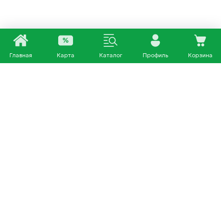
Главная
Карта
Каталог
Профиль
Корзина
Каталог
Покупателям
Кошки
О нас
Собаки
Магазины
Другие питомцы
Доставка и оплата
+7 953 460 72 39