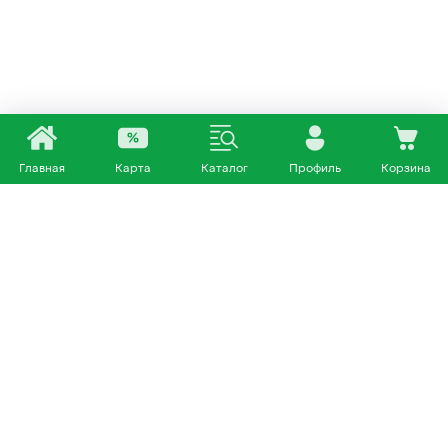
Главная
Карта
Каталог
Профиль
Корзина
Каталог
Покупателям
Кошки
О нас
Собаки
Магазины
Другие питомцы
Доставка и оплата