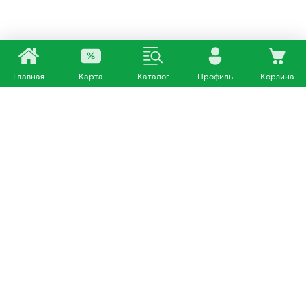
Главная
Карта
Каталог
Профиль
Корзина
Каталог
Покупателям
Кошки
О нас
Собаки
Магазины
Другие питомцы
Доставка и оплата
+7 953 460 72 39