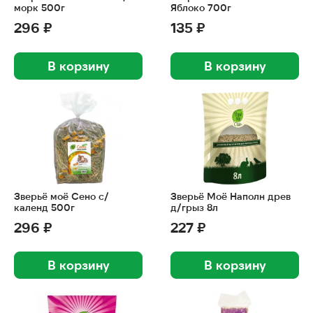
морк 500г
Яблоко 700г
296 ₽
135 ₽
В корзину
В корзину
Зверьё моё Сено с/
Зверьё Моё Наполн древ
календ 500г
д/грыз 8л
296 ₽
227 ₽
В корзину
В корзину