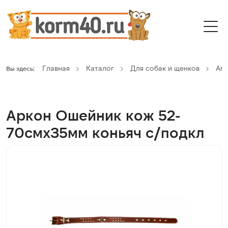
Главная
Каталог
Для собак и щенков
Ам
Вы здесь:
Аркон Ошейник кож 52-
70смx35мм коньяч с/подкл