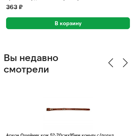
363 ₽
В корзину
Вы недавно
смотрели
Аркон Ошейник кож 52-70смx35мм коньяч с/подкл