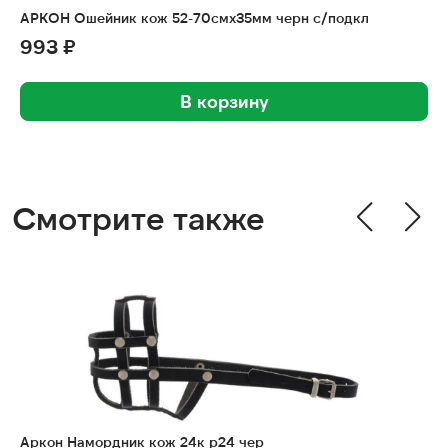
АРКОН Ошейник кож 52-70смx35мм черн с/подкл
993 ₽
В корзину
Смотрите также
Аркон Намордник кож 24к р24 чер