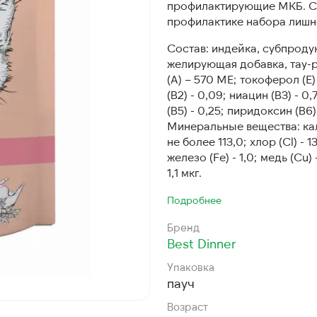
профилактирующие МКБ. С
профилактике набора лишне
Состав: индейка, субпродук
желирующая добавка, тау-ри
(А) – 570 МЕ; токоферол (Е)
(В2) - 0,09; ниацин (В3) - 0,
(В5) - 0,25; пиридоксин (В6)
Минеральные вещества: каль
не более 113,0; хлор (Cl) - 1
железо (Fe) - 1,0; медь (Cu) -
1,1 мкг.
Подробнее
Бренд
Best Dinner
Упаковка
пауч
Возраст