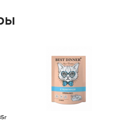
ры
85г