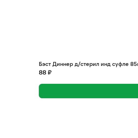
Бэст Диннер д/стерил инд суфле 85
88 ₽