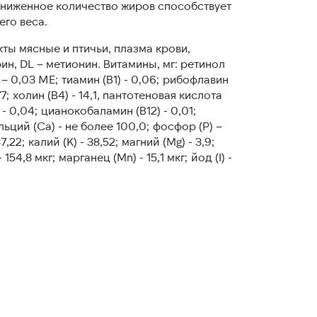
ниженное количество жиров способствует
го веса.
ты мясные и птичьи, плазма крови,
н, DL – метионин. Витамины, мг: ретинол
 – 0,03 МЕ; тиамин (В1) - 0,06; рибофлавин
77; холин (В4) - 14,1, пантотеновая кислота
 - 0,04; цианокобаламин (В12) - 0,01;
ций (Са) - не более 100,0; фосфор (Р) –
37,22; калий (K) - 38,52; магний (Mg) - 3,9;
 154,8 мкг; марганец (Mn) - 15,1 мкг; йод (I) -