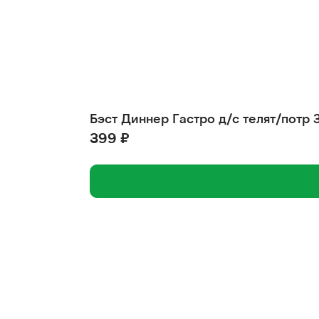
Бэст Диннер Гастро д/с телят/потр 
399 ₽