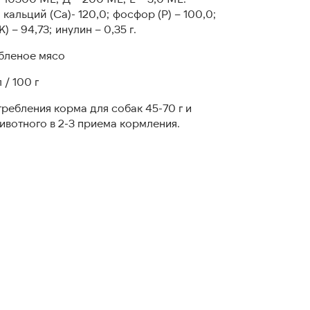
кальций (Са)- 120,0; фосфор (Р) – 100,0;
) – 94,73; инулин – 0,35 г.
убленое мясо
 / 100 г
ребления корма для собак 45-70 г и
животного в 2-3 приема кормления.