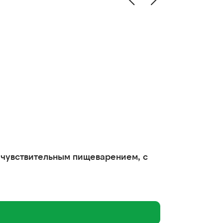
 с чувствительным пищеварением, с
Best Dinner
85
122 ₽