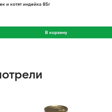
ек и котят индейка 85г
В корзину
мотрели