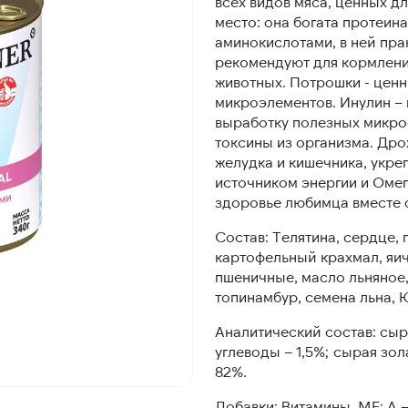
всех видов мяса, ценных дл
место: она богата протеин
аминокислотами, в ней пра
рекомендуют для кормлени
животных. Потрошки - ценн
микроэлементов. Инулин –
выработку полезных микро
токсины из организма. Дро
желудка и кишечника, укре
источником энергии и Омег
здоровье любимца вместе с
Состав: Телятина, сердце, 
картофельный крахмал, яич
пшеничные, масло льняное
топинамбур, семена льна, 
Аналитический состав: сыр
углеводы – 1,5%; сырая зол
82%.
Добавки: Витамины, МЕ: А –