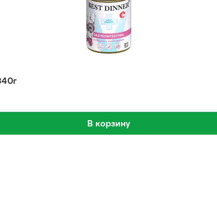
340г
В корзину