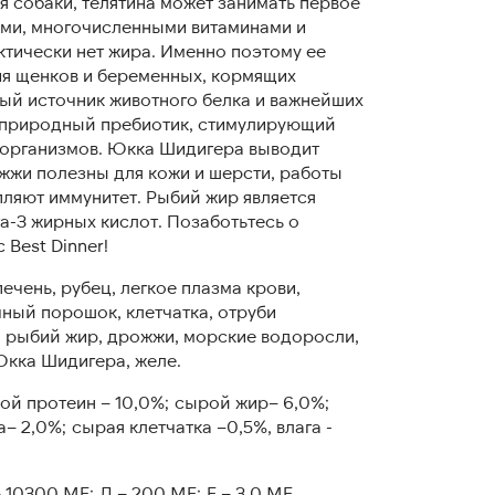
я собаки, телятина может занимать первое
ами, многочисленными витаминами и
ктически нет жира. Именно поэтому ее
я щенков и беременных, кормящих
ый источник животного белка и важнейших
 природный пребиотик, стимулирующий
организмов. Юкка Шидигера выводит
жжи полезны для кожи и шерсти, работы
пляют иммунитет. Рыбий жир является
а-3 жирных кислот. Позаботьтесь о
 Best Dinner!
печень, рубец, легкое плазма крови,
ный порошок, клетчатка, отруби
, рыбий жир, дрожжи, морские водоросли,
Юкка Шидигера, желе.
ой протеин – 10,0%; сырой жир– 6,0%;
а– 2,0%; сырая клетчатка –0,5%, влага -
 10300 МЕ; Д – 200 МЕ; Е – 3,0 МЕ.