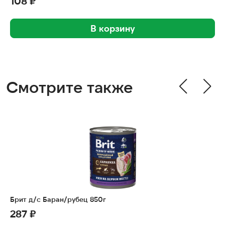
108 ₽
В корзину
Смотрите также
Брит д/с Баран/рубец 850г
287 ₽