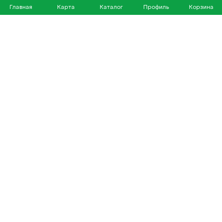
Главная
Карта
Каталог
Профиль
Корзина
Каталог
Покупателям
Кошки
О нас
Собаки
Магазины
Другие питомцы
Доставка и оплата
+7 953 460 72 39
Политика конфиденциальности