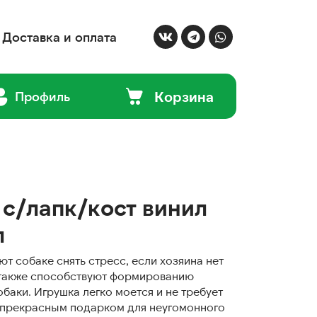
Доставка и оплата
Корзина
Профиль
с/лапк/кост винил
л
т собаке снять стресс, если хозяина нет
 также способствуют формированию
баки. Игрушка легко моется и не требует
т прекрасным подарком для неугомонного