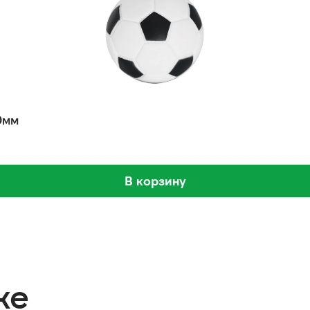
0мм
В корзину
же