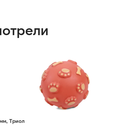
мотрели
мм, Триол