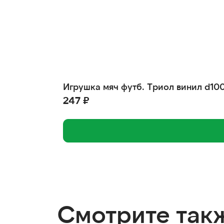
Игрушка мяч футб. Триол винил d10
247 ₽
Смотрите так