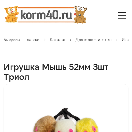
Главная
Каталог
Для кошек и котят
Игру
Вы здесь:
Игрушка Мышь 52мм 3шт
Триол