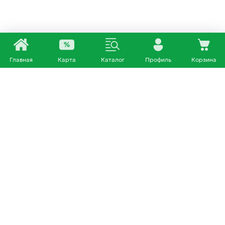
Главная
Карта
Каталог
Профиль
Корзина
Каталог
Покупателям
Кошки
О нас
Собаки
Магазины
Другие питомцы
Доставка и оплата
+7 953 460 72 39