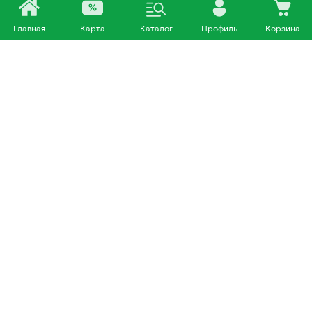
Главная
Карта
Каталог
Профиль
Корзина
Каталог
Покупателям
Кошки
О нас
Собаки
Магазины
Другие питомцы
Доставка и оплата
+7 953 460 72 39