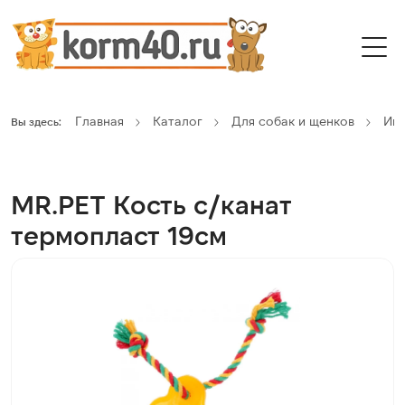
Главная
Каталог
Для собак и щенков
Иг
Вы здесь:
MR.PET Кость с/канат
термопласт 19см