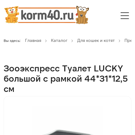
Главная
Каталог
Для кошек и котят
Пред
Вы здесь:
Зооэкспресс Туалет LUCKY
большой с рамкой 44*31*12,5
см