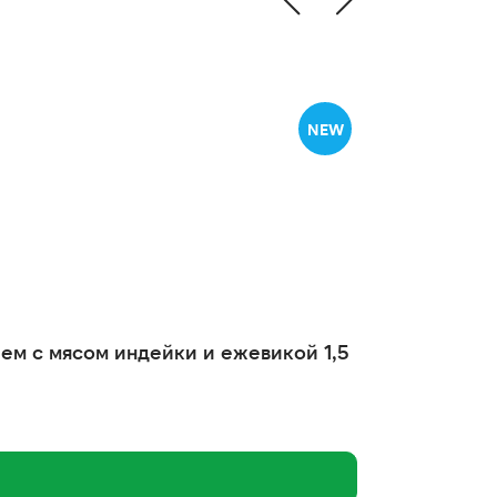
NEW
ием с мясом индейки и ежевикой 1,5
Original Ch
с индейкой 
1 670 ₽