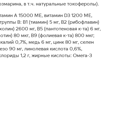
змарина, в т.ч. натуральные токоферолы).
амин A 15000 МЕ, витамин D3 1200 МЕ,
руппы В: B1 (тиамин) 5 мг, В2 (рибофлавин)
(холин) 2600 мг, В5 (пантотеновая к-та) 6 мг,
иотин) 80 мкг, В9 (фолиевая к-та) 800 мкг;
калий 0,7%, медь 6 мг, цинк 80 мг, селен
лезо 90 мг, линолевая кислота 0,6%,
хлориды 1,2 г, жирные кислоты: Омега-3