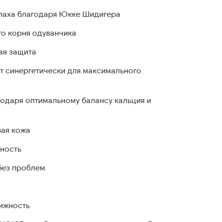
апаха благодаря Юкке Шидигера
го корня одуванчика
ая защита
т синергетически для максимального
агодаря оптимальному балансу кальция и
вая кожа
чность
без проблем
вижность