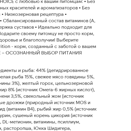
HOICE с любовью к вашим питомцам: • Без
нных красителей и ароматизаторов • Без
 • Низкозерновая рецептура •
• Сбалансированный состав витаминов (A,
держка суставов • Идеально подходит для
дарите своему питомцу не просто корм,
здоровье и благополучии! Выберите
ition - корм, созданный с заботой о вашем
ICE – ОСОЗНАННЫЙ ВЫБОР ПИТАНИЯ
едиенты и рыба: 44% (дегидрированное
белая рыба 15%, свежее мясо говядины 5%,
нины 3%), желтый горох, цельнозерновой
жир 8% (источник Омега-6 жирных кислот),
ени 3,5%, свекольный жом (источник
вные дрожжи (природный источник MOS и
ид (витамин B4), рыбий жир 0,5% (источник
аурин, сушеный корень цикория (источник
, DL-метионин, витамины, псиллиум,
н, расторопша, Юкка Шидигера,