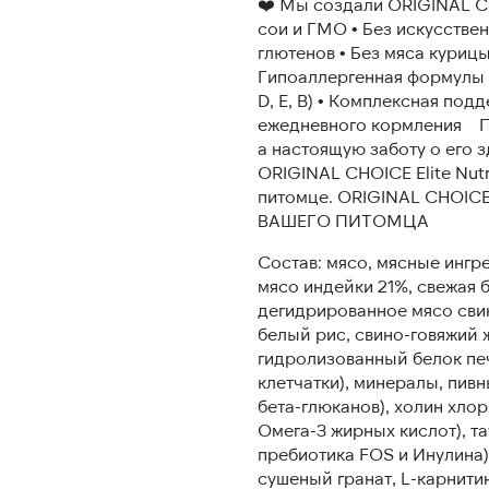
❤️ Мы создали ORIGINAL C
сои и ГМО • Без искусстве
глютенов • Без мяса курицы
Гипоаллергенная формулы 
D, E, B) • Комплексная под
ежедневного кормления По
а настоящую заботу о его 
ORIGINAL CHOICE Elite Nutr
питомце. ORIGINAL CHO
ВАШЕГО ПИТОМЦА
Состав: мясо, мясные ингр
мясо индейки 21%, свежая 
дегидрированное мясо сви
белый рис, свино-говяжий 
гидролизованный белок печ
клетчатки), минералы, пи
бета-глюканов), холин хлор
Омега-3 жирных кислот), т
пребиотика FOS и Инулина)
сушеный гранат, L-карнити