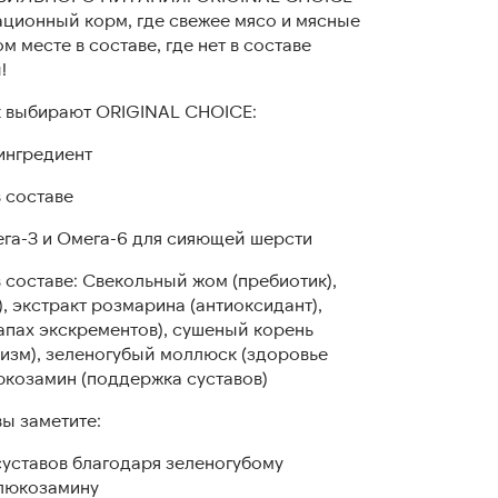
орационный корм, где свежее мясо и мясные
м месте в составе, где нет в составе
!
к выбирают ORIGINAL CHOICE:
ингредиент
в составе
ега-3 и Омега-6 для сияющей шерсти
 составе: Свекольный жом (пребиотик),
, экстракт розмарина (антиоксидант),
апах экскрементов), сушеный корень
изм), зеленогубый моллюск (здоровье
люкозамин (поддержка суставов)
вы заметите:
суставов благодаря зеленогубому
глюкозамину