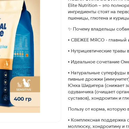
Elite Nutrition – это полн
ингредиенты стоят на перво
пшеницы, глютена и курицы
✨ Почему владельцы соба
• СВЕЖЕЕ МЯСО - главный 
• Нутрицевтические травы 
• Идеальное сочетание Ом
• Натуральные суперфуды в
пивные дрожжи (иммунитет)
Юкка Шидигера (снижает з
одуванчика (очищает орган
суставов), хондроитин и г
Пользу от корма, которую 
• Комплексная поддержка 
моллюску, хондроитину и 