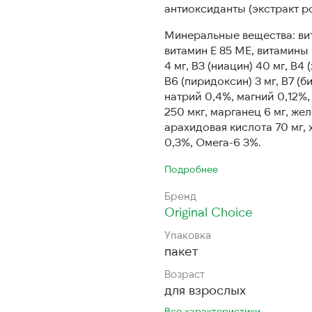
антиоксиданты (экстракт ро
Минеральные вещества: вит
витамин E 85 МЕ, витамины г
4 мг, В3 (ниацин) 40 мг, В4 
В6 (пиридоксин) 3 мг, В7 (б
натрий 0,4%, магний 0,12%, 
250 мкг, марганец 6 мг, же
арахидовая кислота 70 мг, 
0,3%, Омега-6 3%.
Подробнее
Бренд
Original Choice
Упаковка
пакет
Возраст
для взрослых
Все характеристики