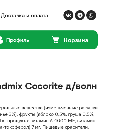
Доставка и оплата
Корзина
Профиль
dmix Сocorite д/волн
неральные вещества (измельченные ракушки
нье 3%), фрукты (яблоко 0,5%, груша 0,5%,
1 кг продукта: витамин А 4000 МЕ, витамин
фа-токоферол) 7 мг. Пищевые красители.