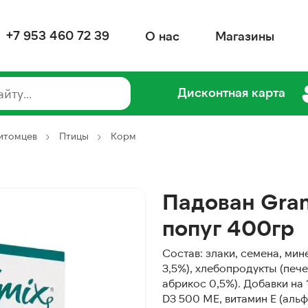
+7 953 460 72 39
О нас
Магазины
Дисконтная карта
питомцев
Птицы
Корм
Падован Gran
попуг 400гр
Состав: злаки, семена, ми
3,5%), хлебопродукты (пече
абрикос 0,5%). Добавки на 
D3 500 МЕ, витамин Е (аль