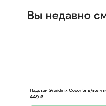
Вы недавно с
Падован Grandmix Сocorite д/волн п
449 ₽