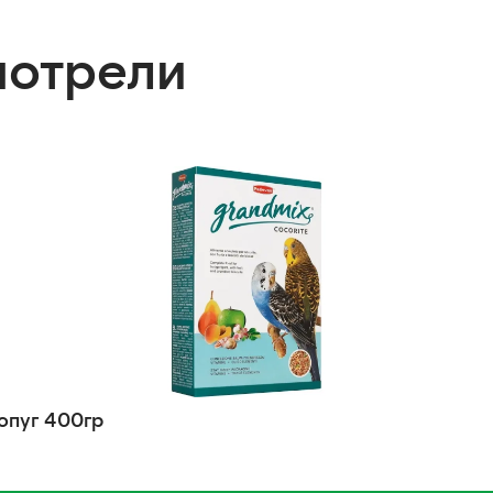
мотрели
опуг 400гр