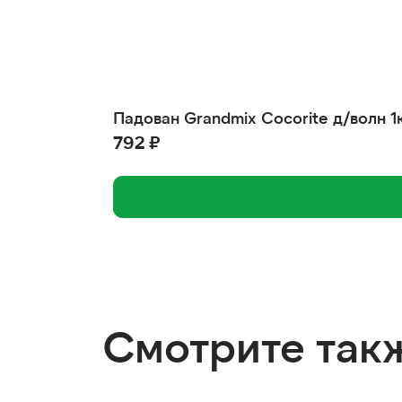
Падован Grandmix Сocorite д/волн 1
792 ₽
Смотрите так