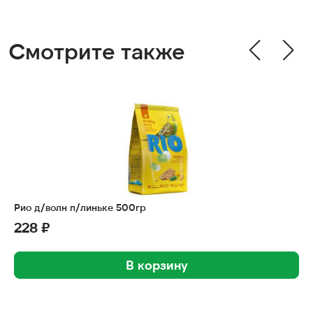
Смотрите также
Рио д/волн п/линьке 500гр
228 ₽
В корзину