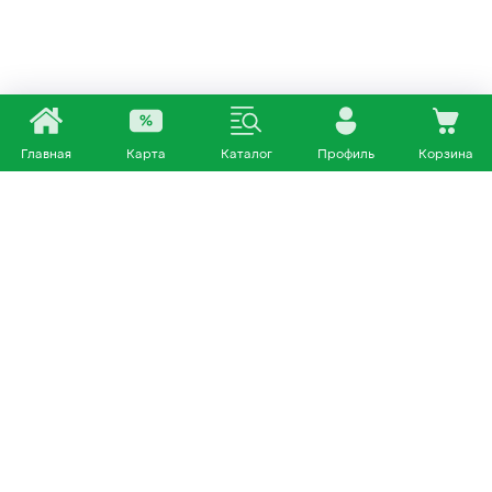
Главная
Карта
Каталог
Профиль
Корзина
Каталог
Покупателям
Кошки
О нас
Собаки
Магазины
Другие питомцы
Доставка и оплата
+7 953 460 72 39