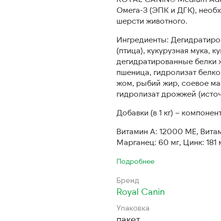
Омега-3 (ЭПК и ДГК), необ
шерсти животного.
Ингредиенты: Дегидратиро
(птица), кукурузная мука, 
дегидратированные белки 
пшеница, гидролизат белк
жом, рыбий жир, соевое ма
гидролизат дрожжей (исто
Добавки (в 1 кг) – компоне
Витамин A: 12000 ME, Витам
Марганец: 60 мг, Цинк: 181 м
Подробнее
Бренд
Royal Canin
Упаковка
пакет