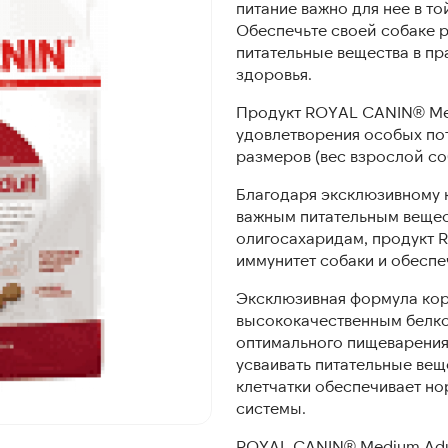
питание важно для нее в то
Обеспечьте своей собаке 
питательные вещества в п
здоровья.
Продукт ROYAL CANIN® Med
удовлетворения особых по
размеров (вес взрослой соба
Благодаря эксклюзивному 
важным питательным вещес
олигосахаридам, продукт 
иммунитет собаки и обеспе
Эксклюзивная формула кор
высококачественным белк
оптимального пищеварения
усваивать питательные ве
клетчатки обеспечивает н
системы.
ROYAL CANIN® Medium Adu