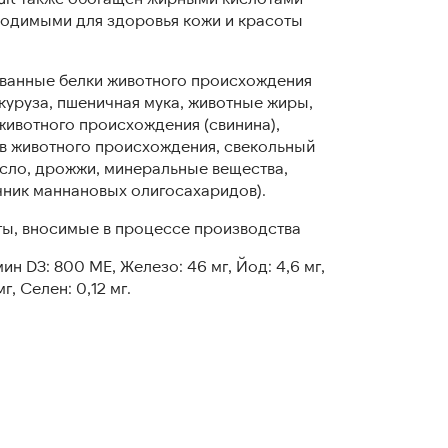
ходимыми для здоровья кожи и красоты
ванные белки животного происхождения
кукуруза, пшеничная мука, животные жиры,
животного происхождения (свинина),
ов животного происхождения, свекольный
сло, дрожжи, минеральные вещества,
чник мaннановых олигосахаридов).
нты, вносимые в процессе производства
ин D3: 800 ME, Железо: 46 мг, Йод: 4,6 мг,
г, Ceлeн: 0,12 мг.