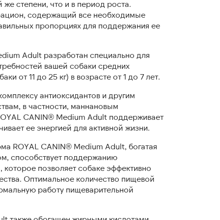
й же степени, что и в период роста.
рацион, содержащий все необходимые
равильных пропорциях для поддержания ее
ium Adult разработан специально для
требностей вашей собаки средних
ки от 11 до 25 кг) в возрасте от 1 до 7 лет.
комплексу антиоксидантов и другим
твам, в частности, маннановым
ROYAL CANIN® Medium Adult поддерживает
чивает ее энергией для активной жизни.
ма ROYAL CANIN® Medium Adult, богатая
ом, способствует поддержанию
, которое позволяет собаке эффективно
щества. Оптимальное количество пищевой
ормальную работу пищеварительной
lt также обогащен жирными кислотами