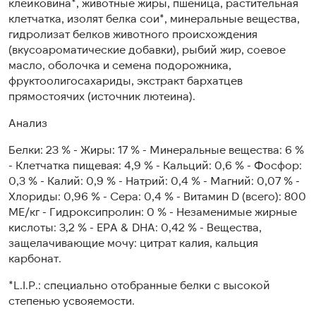
клейковина*, животные жиры, пшеница, растительная
клетчатка, изолят белка сои*, минеральные вещества,
гидролизат белков животного происхождения
(вкусоароматические добавки), рыбий жир, соевое
масло, оболочка и семена подорожника,
фруктоолигосахариды, экстракт бархатцев
прямостоячих (источник лютеина).
Анализ
Белки: 23 % - Жиры: 17 % - Минеральные вещества: 6 %
- Клетчатка пищевая: 4,9 % - Кальций: 0,6 % - Фосфор:
0,3 % - Калий: 0,9 % - Натрий: 0,4 % - Магний: 0,07 % -
Хлориды: 0,96 % - Сера: 0,4 % - Витамин D (всего): 800
ME/кг - Гидроксипролин: 0 % - Незаменимые жирные
кислоты: 3,2 % - EPA & DHA: 0,42 % - Вещества,
защелачивающие мочу: цитрат калия, кальция
карбонат.
*L.I.P.: специально отобранные белки с высокой
степенью усвояемости.