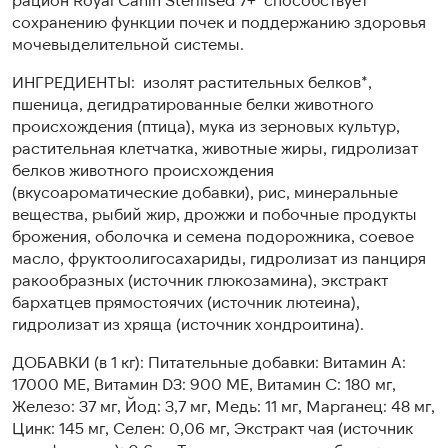
сохранению функции почек и поддержанию здоровья
мочевыделительной системы.
ИНГРЕДИЕНТЫ: изолят растительных белков*,
пшеница, дегидратированные белки животного
происхождения (птица), мука из зерновых культур,
растительная клетчатка, животные жиры, гидролизат
белков животного происхождения
(вкусоароматические добавки), рис, минеральные
вещества, рыбий жир, дрожжи и побочные продукты
брожения, оболочка и семена подорожника, соевое
масло, фруктоолигосахариды, гидролизат из панциря
ракообразных (источник глюкозамина), экстракт
бархатцев прямостоячих (источник лютеина),
гидролизат из хряща (источник хондроитина).
ДОБАВКИ (в 1 кг): Питательные добавки: Витамин A:
17000 ME, Витамин D3: 900 ME, Витамин C: 180 мг,
Железо: 37 мг, Йод: 3,7 мг, Медь: 11 мг, Марганец: 48 мг,
Цинк: 145 мг, Ceлeн: 0,06 мг, Экстракт чая (источник