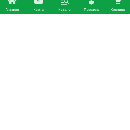
Главная
Карта
Каталог
Профиль
Корзина
Каталог
Покупателям
Кошки
О нас
Собаки
Магазины
Другие питомцы
Доставка и оплата
+7 953 460 72 39
Политика конфиденциальности