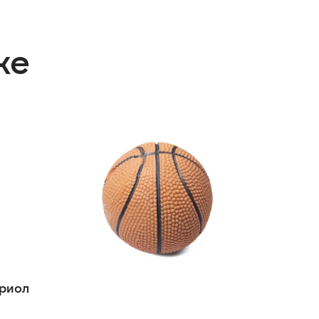
же
Триол