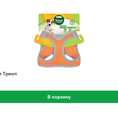
м Триол
В корзину