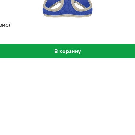
риол
В корзину