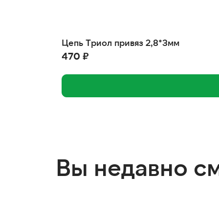
Цепь Триол привяз 2,8*3мм
470 ₽
Вы недавно с