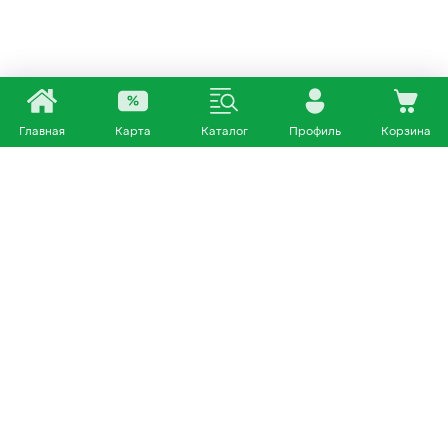
Главная
Карта
Каталог
Профиль
Корзина
Каталог
Покупателям
Кошки
О нас
Собаки
Магазины
Другие питомцы
Доставка и оплата
+7 953 460 72 39