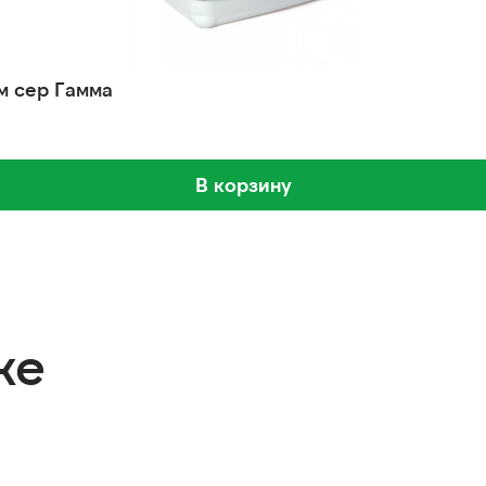
м сер Гамма
В корзину
же