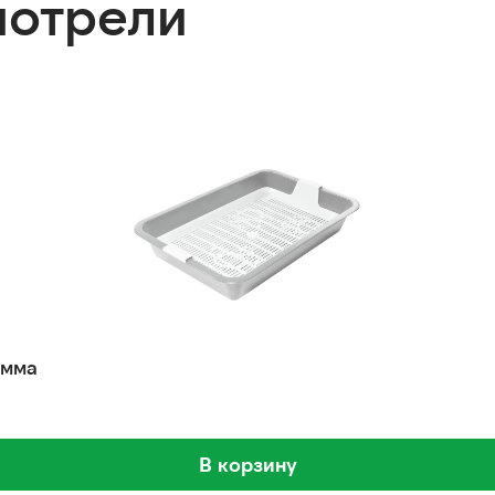
мотрели
амма
В корзину